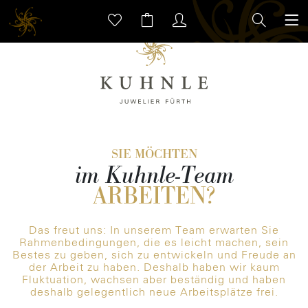
SIE MÖCHTEN
im Kuhnle-Team
ARBEITEN?
Das freut uns: In unserem Team erwarten Sie
Rahmenbedingungen, die es leicht machen, sein
Bestes zu geben, sich zu entwickeln und Freude an
der Arbeit zu haben. Deshalb haben wir kaum
Fluktuation, wachsen aber beständig und haben
deshalb gelegentlich neue Arbeitsplätze frei.