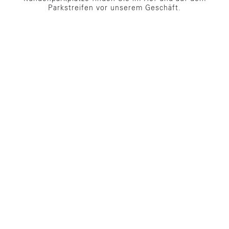
Parkstreifen vor unserem Geschäft.
ANFAHRT
Karte Anzeigen
Route Planen
KONTAKT
IMPRESSUM
DATENSCHUTZ