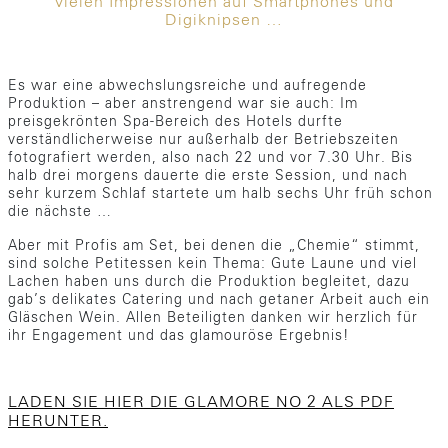
vielen Impressionen auf Smartphones und
Digiknipsen …
Es war eine abwechslungsreiche und aufregende
Produktion – aber anstrengend war sie auch: Im
preisgekrönten Spa-Bereich des Hotels durfte
verständlicherweise nur außerhalb der Betriebszeiten
fotografiert werden, also nach 22 und vor 7.30 Uhr. Bis
halb drei morgens dauerte die erste Session, und nach
sehr kurzem Schlaf startete um halb sechs Uhr früh schon
die nächste …
Aber mit Profis am Set, bei denen die „Chemie“ stimmt,
sind solche Petitessen kein Thema: Gute Laune und viel
Lachen haben uns durch die Produktion begleitet, dazu
gab’s delikates Catering und nach getaner Arbeit auch ein
Gläschen Wein. Allen Beteiligten danken wir herzlich für
ihr Engagement und das glamouröse Ergebnis!
LADEN SIE HIER DIE GLAMORE NO 2 ALS PDF
HERUNTER.