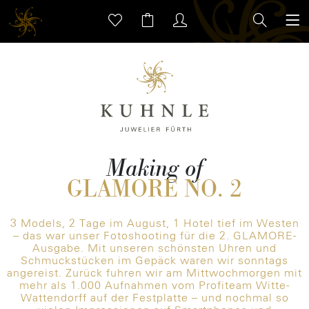
Making of
GLAMORE NO. 2
3 Models, 2 Tage im August, 1 Hotel tief im Westen
– das war unser Fotoshooting für die 2. GLAMORE-
Ausgabe. Mit unseren schönsten Uhren und
Schmuckstücken im Gepäck waren wir sonntags
angereist. Zurück fuhren wir am Mittwochmorgen mit
mehr als 1.000 Aufnahmen vom Profiteam Witte-
Wattendorff auf der Festplatte – und nochmal so