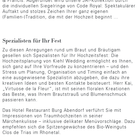
& Francis. Abgerundet wird unsere JA!-Kollektion durch
die individuellen Siegelringe von Code Royal: Spektakulärer
Auftakt und stolzes Zeichen Ihrer ganz eigenen
(Familien-)Tradition, die mit der Hochzeit beginnt …
Spezialisten für Ihr Fest
Zu diesen Anregungen rund um Braut und Bräutigam
gesellen sich Spezialisten für Ihr Hochzeitsfest: Die
Hochzeitsplanung von Kiehl Wedding ermöglicht es Ihnen,
sich ganz auf Ihre Vorfreude zu konzentrieren – und den
Stress um Planung, Organisation und Timing einfach an
eine ausgewiesene Spezialistin abzugeben, die dazu ihre
kreativen Ideen und besten Kontakte beisteuert. Herr Kai,
„Virtuose de la Fleur“, ist mit seinen floralen Kreationen
das Beste, was Ihrem Brautstrauß und Blumenschmuck
passieren kann.
Das Hotel Restaurant Burg Abendorf verführt Sie mit
Impressionen von Traumhochzeiten in seiner
Märchenkulisse – inklusive delikater Menüvorschläge. Dazu
empfehlen sich die Spitzengewächse des Bio-Weinguts
Clos de Trias im Rhonetal.