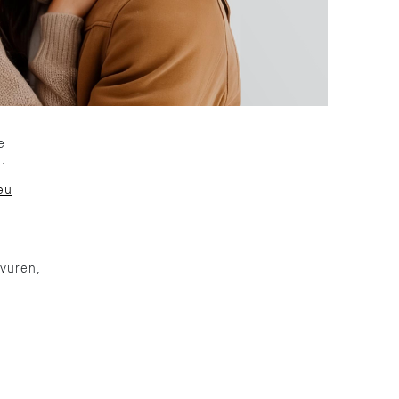
me
.
eu
avuren,