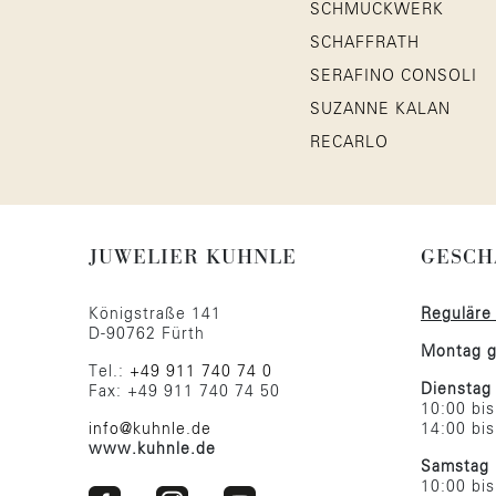
SCHMUCKWERK
SCHAFFRATH
SERAFINO CONSOLI
SUZANNE KALAN
RECARLO
JUWELIER KUHNLE
GESCH
Königstraße 141
Reguläre
D-90762 Fürth
Montag g
Tel.:
+49 911 740 74 0
Dienstag 
Fax: +49 911 740 74 50
10:00 bi
info@kuhnle.de
14:00 bi
www.kuhnle.de
Samstag
10:00 bi