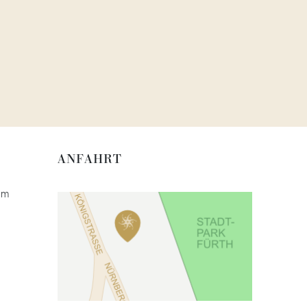
ANFAHRT
im