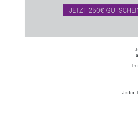
J
Im
Jeder 