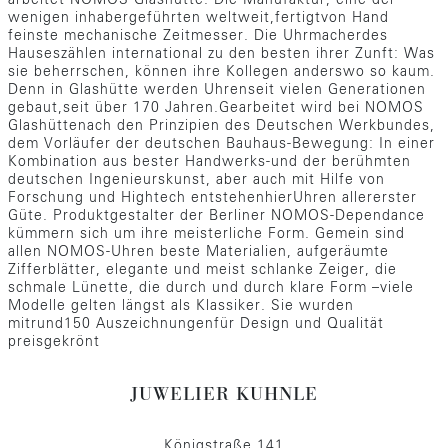
arbeitet NOMOS Glashütte. Die Manufaktur, eine der
wenigen inhabergeführten weltweit,fertigtvon Hand
feinste mechanische Zeitmesser. Die Uhrmacherdes
Hauseszählen international zu den besten ihrer Zunft: Was
sie beherrschen, können ihre Kollegen anderswo so kaum.
Denn in Glashütte werden Uhrenseit vielen Generationen
gebaut,seit über 170 Jahren.Gearbeitet wird bei NOMOS
Glashüttenach den Prinzipien des Deutschen Werkbundes,
dem Vorläufer der deutschen Bauhaus-Bewegung: In einer
Kombination aus bester Handwerks-und der berühmten
deutschen Ingenieurskunst, aber auch mit Hilfe von
Forschung und Hightech entstehenhierUhren allererster
Güte. Produktgestalter der Berliner NOMOS-Dependance
kümmern sich um ihre meisterliche Form. Gemein sind
allen NOMOS-Uhren beste Materialien, aufgeräumte
Zifferblätter, elegante und meist schlanke Zeiger, die
schmale Lünette, die durch und durch klare Form –viele
Modelle gelten längst als Klassiker. Sie wurden
mitrund150 Auszeichnungenfür Design und Qualität
preisgekrönt
JUWELIER KUHNLE
Königstraße 141