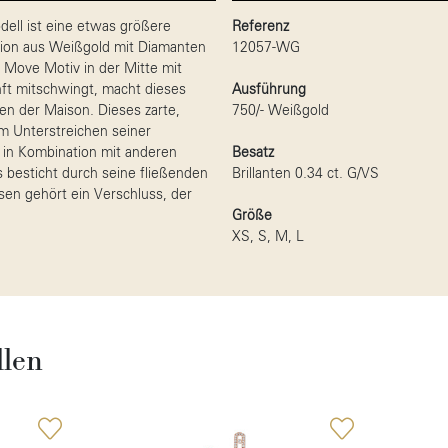
ell ist eine etwas größere
Referenz
sion aus Weißgold mit Diamanten
12057-WG
 Move Motiv in der Mitte mit
t mitschwingt, macht dieses
Ausführung
 der Maison. Dieses zarte,
750/- Weißgold
m Unterstreichen seiner
t in Kombination mit anderen
Besatz
besticht durch seine fließenden
Brillanten 0.34 ct. G/VS
sen gehört ein Verschluss, der
Größe
XS, S, M, L
llen